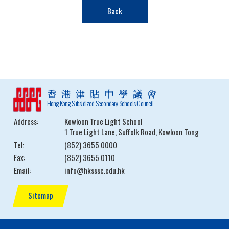
Back
香港津貼中學議會
Hong Kong Subsidized Secondary Schools Council
Address:
Kowloon True Light School
1 True Light Lane, Suffolk Road, Kowloon Tong
Tel:
(852) 3655 0000
Fax:
(852) 3655 0110
Email:
info@hksssc.edu.hk
Sitemap