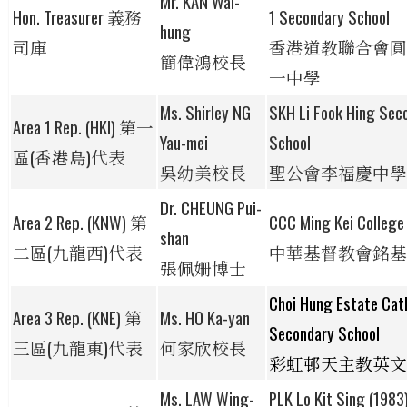
Mr. KAN Wai-
Hon. Treasurer 義務
1 Secondary School
hung
司庫
香港道教聯合會圓
簡偉鴻校長
一中學
Ms. Shirley NG
SKH Li Fook Hing
Sec
Area 1 Rep. (HKI) 第一
Yau-mei
School
區(香港島)代表
吳幼美校長
聖公會李福慶中學
Dr. CHEUNG Pui-
Area 2 Rep. (KNW) 第
CCC Ming Kei College
shan
二區(九龍西)代表
中華基督教會銘基
張佩姍博士
Choi Hung Estate
Cat
Area 3 Rep. (KNE)
第
Ms. HO Ka-yan
Secondary School
三區(九龍東)代表
何家欣校長
彩虹邨天主教英文
Ms. LAW Wing-
PLK Lo Kit Sing (1983