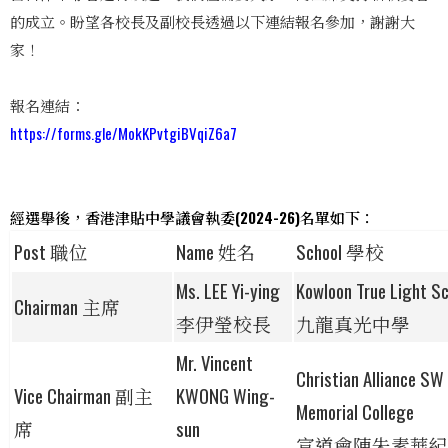
的成立。盼望各校長及副校長透過以下連結報名參加，謝謝大
家！
報名連結：
https://forms.gle/MokKPvtgiBVqiZ6a7
經選舉後，香港津貼中學議會執委(2024-26)名單如下：
Post 職位
Name 姓名
School 學校
Ms. LEE Yi-ying
Kowloon True Light S
Chairman 主席
李伊瑩校長
九龍真光中學
Mr. Vincent
Christian Alliance SW
Vice Chairman 副主
KWONG Wing-
Memorial College
席
sun
宣道會陳朱素華紀