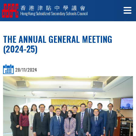
香港津貼中學議會
Hong Kong Subsidized Secondary Schools Council
THE ANNUAL GENERAL MEETING
(2024-25)
28/11/2024