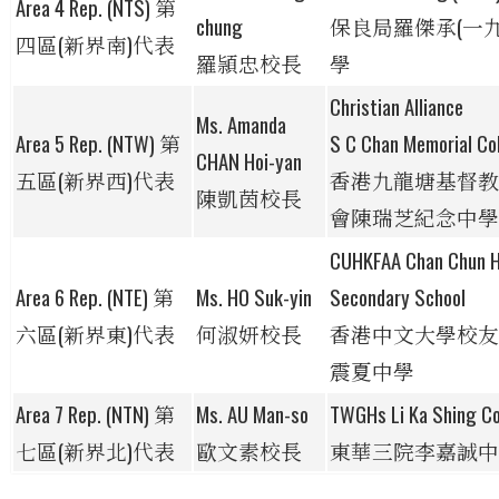
Area 4 Rep. (NTS)
第
chung
保良局羅傑承(一九
四區(新界南)代表
羅頴忠校長
學
Christian Alliance
Ms. Amanda
Area 5 Rep. (NTW)
第
S C Chan Memorial Co
CHAN Hoi-yan
五區(新界西)代表
香港九龍塘基督教
陳凱茵校長
會
陳瑞芝紀念中學
CUHKFAA Chan Chun 
Area 6 Rep. (NTE)
第
Ms. HO Suk-yin
Secondary School
六區(新界東)代表
何淑妍校長
香港中文大學校友
震夏中學
Area 7 Rep. (NTN)
第
Ms. AU Man-so
TWGHs Li Ka Shing Co
七區(新界北)代表
歐文素校長
東華三院李嘉誠中