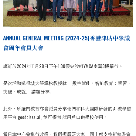
ANNUAL GENERAL MEETING (2024-25)香港津貼中學議
會周年會員大會
謹訂於2024年11月28日下午1:30假尖沙咀YMCA南冀3樓舉行。
是次活動邀得城大張澤松教授就 「數字賦能，智能教育：學習‧
突破‧成就」 講題分享;
此外，所羅門教育亦會派員分享他們和科大團隊研發的 AI 教學應
用平台 goodclass .ai , 並可提供 試用戶口供學校使用。
當日津中亦會進行改選，我們極需要大家一同出席支持新執委會