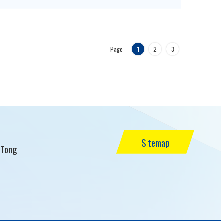
Page:
1
2
3
Sitemap
 Tong