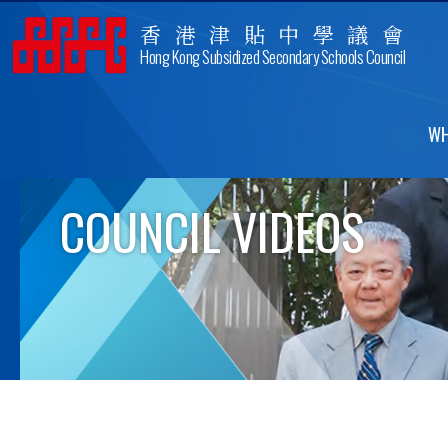
香港津貼中學議會
Hong Kong Subsidized Secondary Schools Council
WH
COUNCIL VIDEOS