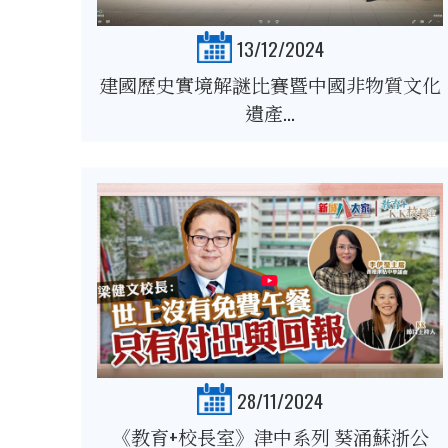
13/12/2024
建國歷史實境解謎比賽暨中國非物質文化
遺產...
28/11/2024
《教育+校長室》津中系列 葵涌蘇浙公