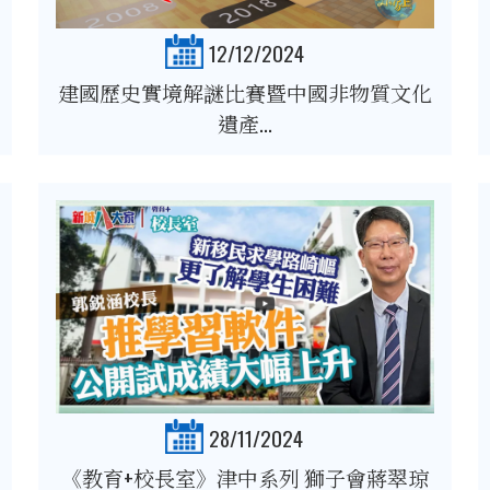
12/12/2024
建國歷史實境解謎比賽暨中國非物質文化
遺產...
28/11/2024
《教育+校長室》津中系列 獅子會蔣翠琼