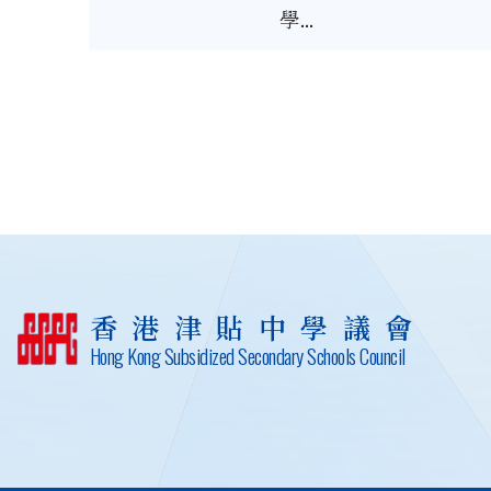
學...
香港津貼中學議會
Hong Kong Subsidized Secondary Schools Council