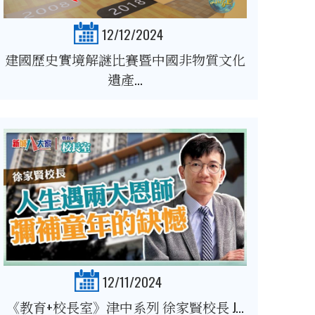
12/12/2024
建國歷史實境解謎比賽暨中國非物質文化
遺產...
12/11/2024
《教育+校長室》津中系列 徐家賢校長 J...