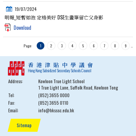
19/07/2024
明報_短暫如泡 定格美好 DSE生畫筆留亡父身影
Download
Page:
1
2
3
4
5
6
7
8
9
…
香港津貼中學議會
Hong Kong Subsidized Secondary Schools Council
Address:
Kowloon True Light School
1 True Light Lane, Suffolk Road, Kowloon Tong
Tel:
(852) 3655 0000
Fax:
(852) 3655 0110
Email:
info@hksssc.edu.hk
Sitemap