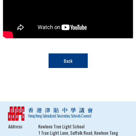
Back
香港津貼中學議會
Hong Kong Subsidized Secondary Schools Council
Address:
Kowloon True Light School
1 True Light Lane, Suffolk Road, Kowloon Tong