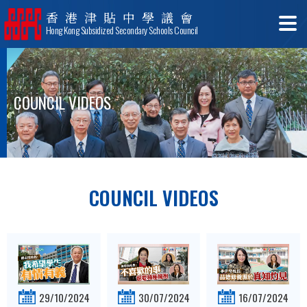
香港津貼中學議會
Hong Kong Subsidized Secondary Schools Council
COUNCIL VIDEOS
COUNCIL VIDEOS
29/10/2024
30/07/2024
16/07/2024