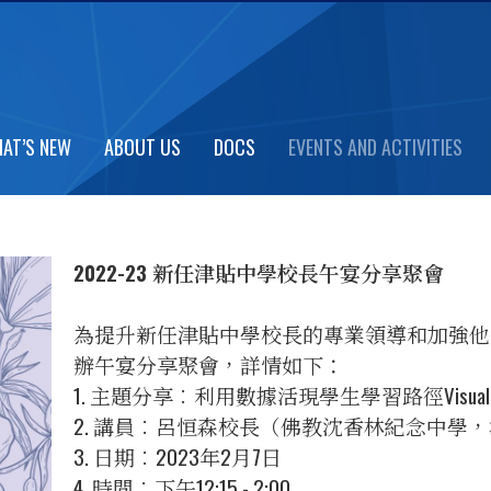
CIPALS LUNCHEON (2022-23)
AT’S NEW
ABOUT US
DOCS
EVENTS AND ACTIVITIES
2022-23 新任津貼中學校長午宴分享聚會
為提升新任津貼中學校長的專業領導和加強他
辦午宴分享聚會，詳情如下：
1. 主題分享︰利用數據活現學生學習路徑Visualize Stude
2. 講員︰呂恒森校長（佛教沈香林紀念中學
3. 日期︰2023年2月7日
4. 時間︰下午12:15 - 2:00