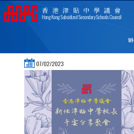
香港津貼中學議會
Hong Kong Subsidized Secondary Schools Council
NEWLY-APPOINTED PRIN
WH
07/02/2023