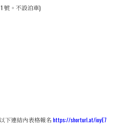
1 號。不設泊車)
填妥以下連結內表格報名
https://shorturl.at/ioyE7