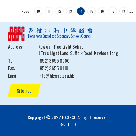
Page:
10
11
12
13
14
15
16
17
18
…
…
香港津貼中學議會
Hong Kong Subsidized Secondary Schools Council
Address:
Kowloon True Light School
1 True Light Lane, Suffolk Road, Kowloon Tong
Tel:
(852) 3655 0000
Fax:
(852) 3655 0110
Email:
info@hksssc.edu.hk
Sitemap
Copyright © 2022 HKSSSC All right reserved.
By: ctd.hk