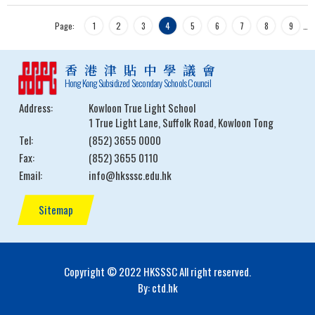
Page:
1
2
3
4
5
6
7
8
9
…
香港津貼中學議會
Hong Kong Subsidized Secondary Schools Council
Address:
Kowloon True Light School
1 True Light Lane, Suffolk Road, Kowloon Tong
Tel:
(852) 3655 0000
Fax:
(852) 3655 0110
Email:
info@hksssc.edu.hk
Sitemap
Copyright © 2022 HKSSSC All right reserved.
By: ctd.hk