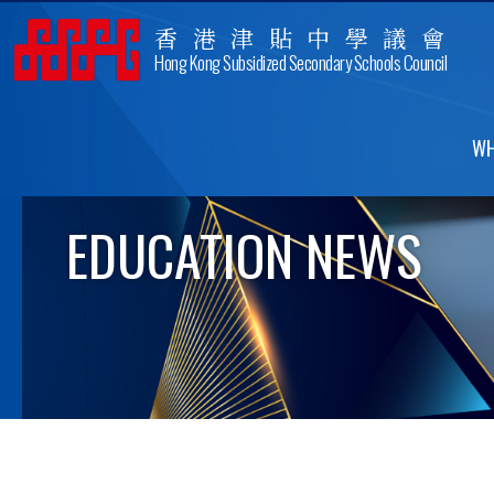
香港津貼中學議會
Hong Kong Subsidized Secondary Schools Council
WH
EDUCATION NEWS