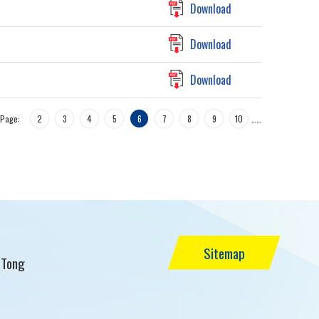
Download
Download
Download
Page:
2
3
4
5
6
7
8
9
10
…
…
Sitemap
 Tong