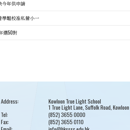
快今年供申請
曾學韞校准私營小一
年選50對
Address:
Kowloon True Light School
1 True Light Lane, Suffolk Road, Kowloon
Tel:
(852) 3655 0000
Fax:
(852) 3655 0110
Email:
info@hksssc.edu.hk