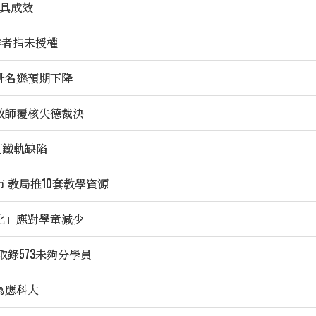
核具成效
作者指未授權
排名遜預期下降
教師覆核失德裁決
測鐵軌缺陷
 教局推10套教學資源
化」應對學童減少
取錄573未夠分學員
為應科大