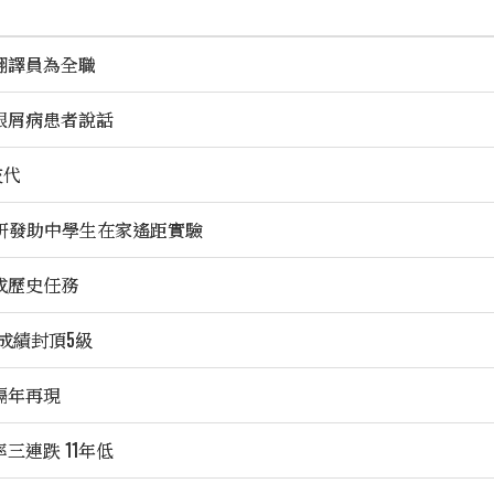
翻譯員為全職
銀屑病患者說話
交代
助研發助中學生在家遙距實驗
成歷史任務
 成績封頂5級
隔年再現
三連跌 11年低