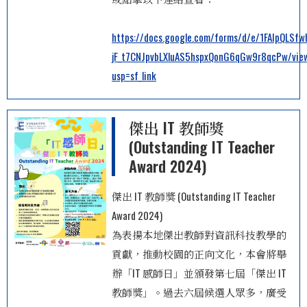
https://docs.google.com/forms/d/e/1FAIpQLSfw
jF_t7CNJpvbLXluAS5hspxQonG6qGw9r8qcPw/vie
usp=sf_link
傑出 IT 教師獎
(Outstanding IT Teacher
Award 2024)
傑出 IT 教師獎 (Outstanding IT Teacher
Award 2024)
為表揚本地傑出教師對資訊科技教學的
貢獻，推動校園的正向文化，本會將舉
辦「IT 感師日」並頒發第七屆「傑出 IT
教師獎」。過去六屆候選人眾多，廣受