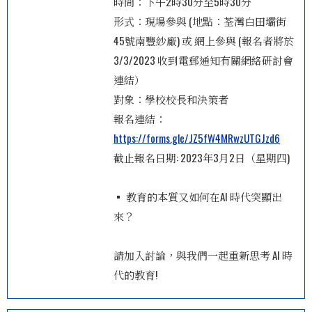
時間：下午2時30分至5時30分
形式：現場參與 (地點：荃灣白田壩街
45號南豐紗廠) 或 網上參與 (報名者將於
3/3/2023 收到電郵通知有關網絡研討會
連結）
對象：學校校長和決策者
報名連結：
https://forms.gle/JZ5fW4MRwzUTGJzd6
截止報名日期: 2023年3月2日（星期四)
▪ 教育的本質又如何在AI 時代突顯出
來？
請加入討論，與我們一起重新思考 AI 時
代的教育!