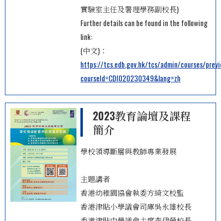
實驗室主任及署理學務副校長)
Further details can be found in the following
link:
(中文)：
https://tcs.edb.gov.hk/tcs/admin/courses/prev
courseId=CDI020230349&lang=zh
2023教育論壇及課程
簡介
學校領導斷層與教師專業發展
主題講者
香港幼稚園協會執委方綺文校監
香港津貼小學議會司庫吳永雄校長
香港津貼中學議會主席李伊瑩校長