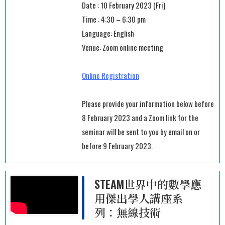
Date : 10 February 2023 (Fri)
Time : 4:30 – 6:30 pm
Language: English
Venue: Zoom online meeting
Online Registration
Please provide your information below before
8 February 2023 and a Zoom link for the
seminar will be sent to you by email on or
before 9 February 2023.
STEAM世界中的數學應
用傑出學人講座系
列：無線技術