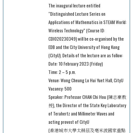
The inaugural lecture entitled
“Distinguished Lecture Series on
Applications of Mathematics in STEAM World:
Wireless Technology” (Course ID:
CDI020230349) will be co-organised by the
EDB and the City University of Hong Kong
(CityU). Details of the lecture are as follow:
Date: 10 February 2023 (Friday)
Time: 2 – 5 p.m.
Venue: Wong Cheung Lo Hui Yuet Hall, CityU
Vacancy: 500
Speaker: Professor CHAN Chi Hou (陳志豪教
授), the Director of the State Key Laboratory
of Terahertz and Millimeter Waves and
acting provost of CityU
(香港城市大學太赫茲及毫米波國家重點