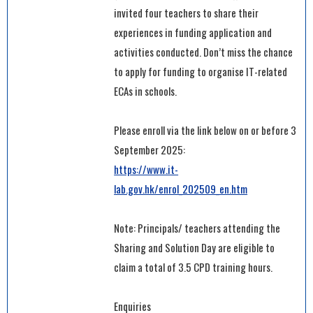
invited four teachers to share their
experiences in funding application and
activities conducted. Don’t miss the chance
to apply for funding to organise IT-related
ECAs in schools.
Please enroll via the link below on or before 3
September 2025:
https://www.it-
lab.gov.hk/enrol_202509_en.htm
Note: Principals/ teachers attending the
Sharing and Solution Day are eligible to
claim a total of 3.5 CPD training hours.
Enquiries