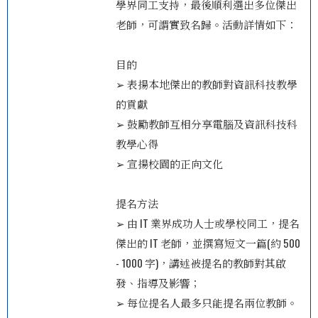
學界同工支持，最後順利選出多位傑出
老師，可謂實致名歸。活動詳情如下：
目的
➢ 表揚本地傑出的教師對資訊科技教學
的貢獻
➢ 鼓勵教師互相分享電腦及資訊科技科
教學心得
➢ 宣揚校園的正向文化
提名方法
➢ 由 IT 業界成功人士或學校同工，提名
傑出的 IT 老師，並撰寫短文一篇(約 500
- 1000 字)，講述被提名的教師對其啟
發、指導及影響；
➢ 每位提名人最多只能提名兩位教師。