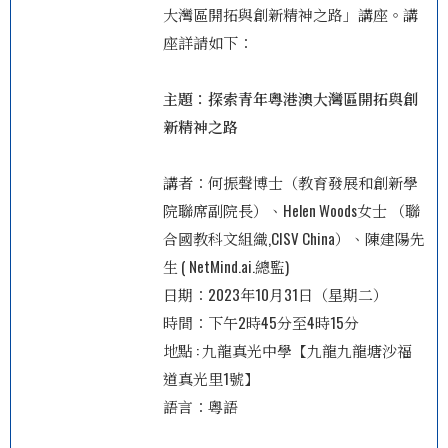
大灣區開拓與創新精神之路」講座。講
座詳請如下：
主題：探索青年粵港澳大灣區開拓與創
新精神之路
講者：
何振聲博士（教育發展和創新學
院聯席副院長）、
Helen Woods女士 （聯
合國教科文組織,CISV China）、
陳建陽先
生 ( NetMind.ai.總監)
日期：2023年10月31日（星期二）
時間：下午2時45分至4時15分
地點 : 九龍真光中學【九龍九龍塘沙福
道真光里1號】
語言：粵語