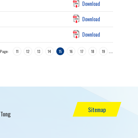
Download
Download
Download
Page:
11
12
13
14
15
16
17
18
19
…
…
Sitemap
 Tong