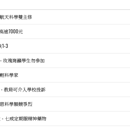
辦航天科學雙主修
高逾7000元
1-3
組 - 玫瑰崗籲學生勿參加
年輕科學家
 - 教局可介入學校投訴
協恩料學額競爭烈
大 - 七成定期服精神藥物