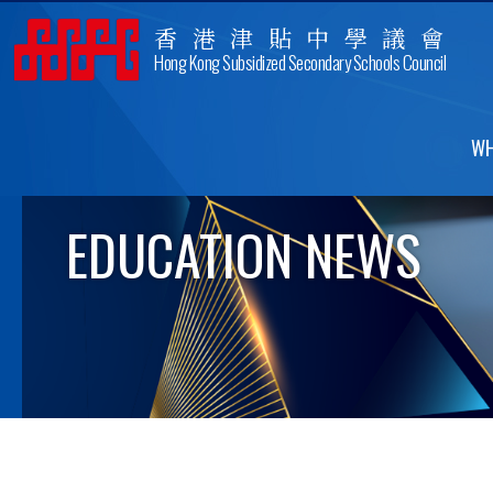
香港津貼中學議會
Hong Kong Subsidized Secondary Schools Council
WH
EDUCATION NEWS