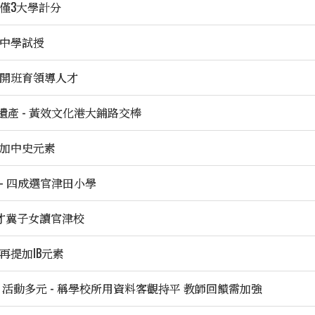
績僅3大學計分
0中學試授
苑開班育領導人才
遺產 - 黃效文化港大鋪路交棒
科加中史元素
 - 四成選官津田小學
人才冀子女讀官津校
再提加IB元素
局：活動多元 - 稱學校所用資料客觀持平 教師回饋需加強