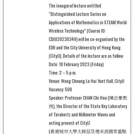
The inaugural lecture entitled
“Distinguished Lecture Series on
Applications of Mathematics in STEAM World:
Wireless Technology” (Course ID:
CDI020230349) will be co-organised by the
EDB and the City University of Hong Kong
(CityU). Details of the lecture are as follow:
Date: 10 February 2023 (Friday)
Time: 2 – 5 p.m.
Venue: Wong Cheung Lo Hui Yuet Hall, CityU
Vacancy: 500
Speaker: Professor CHAN Chi Hou (陳志豪教
授), the Director of the State Key Laboratory
of Terahertz and Millimeter Waves and
acting provost of CityU
(香港城市大學太赫茲及毫米波國家重點