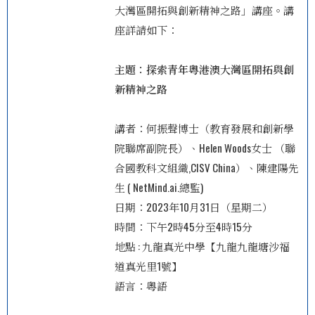
大灣區開拓與創新精神之路」講座。講
座詳請如下：
主題：探索青年粵港澳大灣區開拓與創
新精神之路
講者：
何振聲博士（教育發展和創新學
院聯席副院長）、
Helen Woods女士 （聯
合國教科文組織,CISV China）、
陳建陽先
生 ( NetMind.ai.總監)
日期：2023年10月31日（星期二）
時間：下午2時45分至4時15分
地點 : 九龍真光中學【九龍九龍塘沙福
道真光里1號】
語言：粵語