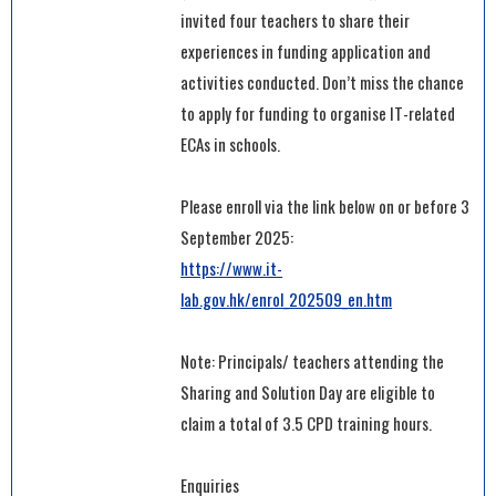
invited four teachers to share their
experiences in funding application and
activities conducted. Don’t miss the chance
to apply for funding to organise IT-related
ECAs in schools.
Please enroll via the link below on or before 3
September 2025:
https://www.it-
lab.gov.hk/enrol_202509_en.htm
Note: Principals/ teachers attending the
Sharing and Solution Day are eligible to
claim a total of 3.5 CPD training hours.
Enquiries