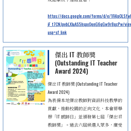
https://docs.google.com/forms/d/e/1FAIpQLSfw
jF_t7CNJpvbLXluAS5hspxQonG6qGw9r8qcPw/vie
usp=sf_link
傑出 IT 教師獎
(Outstanding IT Teacher
Award 2024)
傑出 IT 教師獎 (Outstanding IT Teacher
Award 2024)
為表揚本地傑出教師對資訊科技教學的
貢獻，推動校園的正向文化，本會將舉
辦「IT 感師日」並頒發第七屆「傑出 IT
教師獎」。過去六屆候選人眾多，廣受