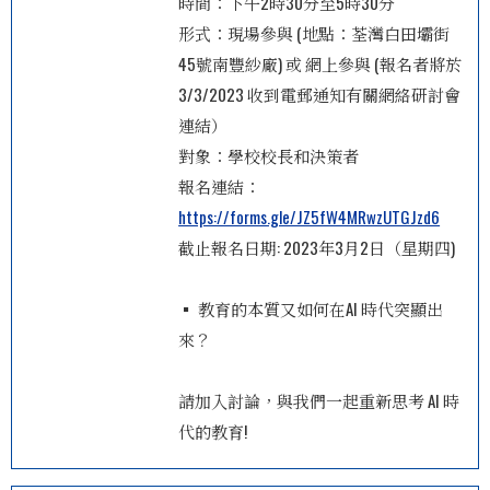
時間：下午2時30分至5時30分
形式：現場參與 (地點：荃灣白田壩街
45號南豐紗廠) 或 網上參與 (報名者將於
3/3/2023 收到電郵通知有關網絡研討會
連結）
對象：學校校長和決策者
報名連結：
https://forms.gle/JZ5fW4MRwzUTGJzd6
截止報名日期: 2023年3月2日（星期四)
▪ 教育的本質又如何在AI 時代突顯出
來？
請加入討論，與我們一起重新思考 AI 時
代的教育!