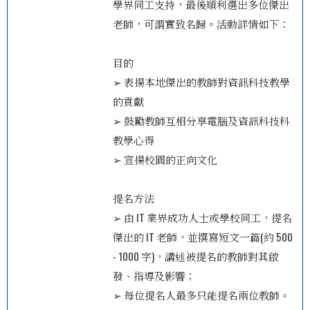
學界同工支持，最後順利選出多位傑出
老師，可謂實致名歸。活動詳情如下：
目的
➢ 表揚本地傑出的教師對資訊科技教學
的貢獻
➢ 鼓勵教師互相分享電腦及資訊科技科
教學心得
➢ 宣揚校園的正向文化
提名方法
➢ 由 IT 業界成功人士或學校同工，提名
傑出的 IT 老師，並撰寫短文一篇(約 500
- 1000 字)，講述被提名的教師對其啟
發、指導及影響；
➢ 每位提名人最多只能提名兩位教師。