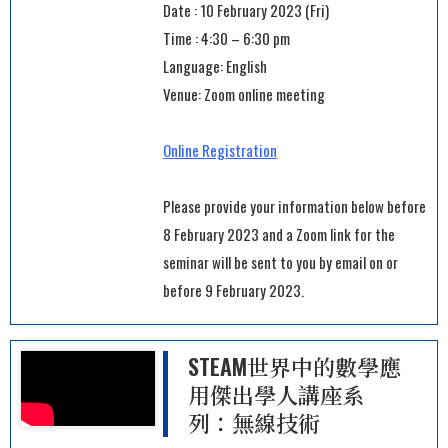
Date : 10 February 2023 (Fri)
Time : 4:30 – 6:30 pm
Language: English
Venue: Zoom online meeting
Online Registration
Please provide your information below before
8 February 2023 and a Zoom link for the
seminar will be sent to you by email on or
before 9 February 2023.
STEAM世界中的數學應
用傑出學人講座系
列：無線技術