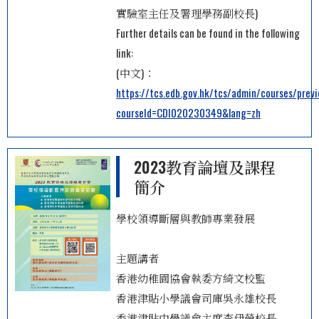
實驗室主任及署理學務副校長)
Further details can be found in the following
link:
(中文)：
https://tcs.edb.gov.hk/tcs/admin/courses/prev
courseId=CDI020230349&lang=zh
2023教育論壇及課程
簡介
學校領導斷層與教師專業發展
主題講者
香港幼稚園協會執委方綺文校監
香港津貼小學議會司庫吳永雄校長
香港津貼中學議會主席李伊瑩校長