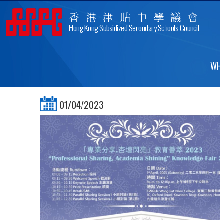
香港津貼中學議會
Hong Kong Subsidized Secondary Schools Council
PROFESSIONAL SHARING
WH
01/04/2023