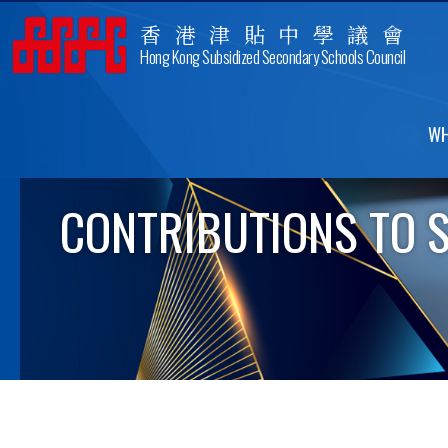
香港津貼中學議會
Hong Kong Subsidized Secondary Schools Council
WH
CONTRIBUTIONS TO S