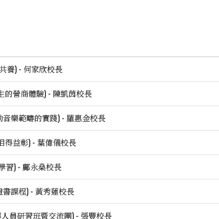
共養) - 何家欣校長
的營商體驗) - 陳凱茵校長
音樂範疇的實踐) - 羅惠金校長
得益彰) - 葉偉儀校長
學習) - 鄺永燊校長
書課程) - 黃秀蓮校長
領導人員研習班暨交流團) - 張豐校長