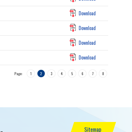
Download
Download
Download
Download
Page:
1
2
3
4
5
6
7
8
Sitemap