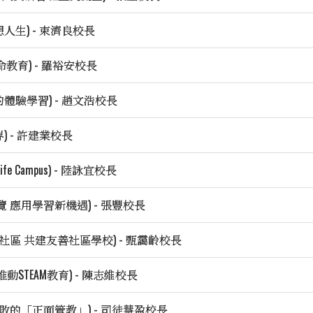
人生) - 束濟良校長
教育) - 羅裕安校長
體驗學習) - 趙文浩校長
 - 許建業校長
 Campus) - 陸詠宜校長
 應用學習新機遇) - 張豐校長
社區 共建友善社區學校) - 甄靄齡校長
STEAM教育) - 陳志維校長
敗的「正面管教」) - 司徒慧盈校長